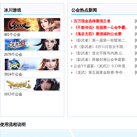
冰川游戏
公会热点新闻
百万现金选择最强王者
[
《不败传说》首届第一公会争霸..
[
《鬼谷无双》最强福利公会赛
[
481个公会
《影武者》第一届第一轮暨第二..
[
庆《影武者》8月11日首次不限..
[
《影武者》首次不限号内测 公..
[
2678个公会
《影武者》终极封测公会争霸赛..
[
公会YY盛宴-《龙武2》9.23年度..
[
《龙武》第五届黄金联赛-争夺..
[
3924个公会
1013个公会
使用流程说明